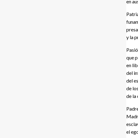
en au
Patri
funam
presa
y la 
Pasió
que p
en li
del i
del e
de lo
de la
Padr
Madr
escl
el eg