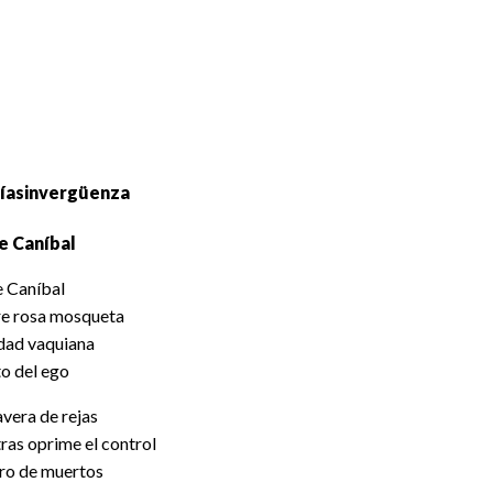
íasinvergüenza
e Caníbal
e Caníbal
e rosa mosqueta
dad vaquiana
o del ego
vera de rejas
ras oprime el control
ro de muertos