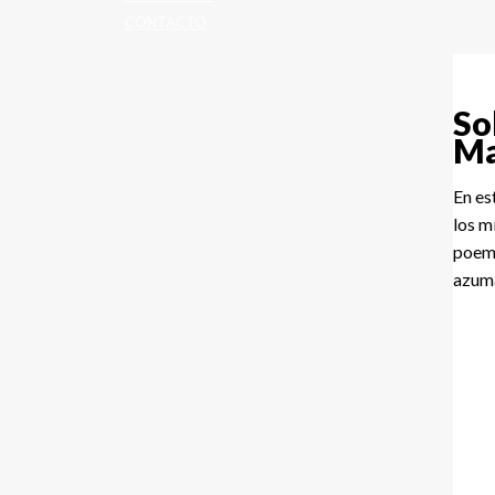
CONTACTO
So
Ma
En es
los m
poema
azuma