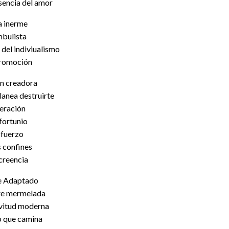
sencia del amor
a inerme
bulista
 del indiviualismo
promoción
n creadora
lanea destruirte
beración
nfortunio
sfuerzo
s confines
 creencia
e Adaptado
e mermelada
avitud moderna
o que camina