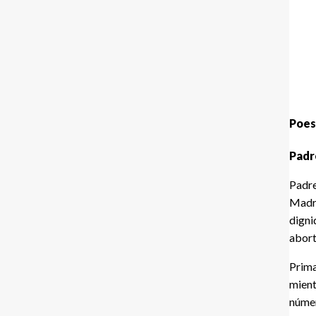
Poes
Padr
Padr
Madr
digni
abort
Prima
mient
núme