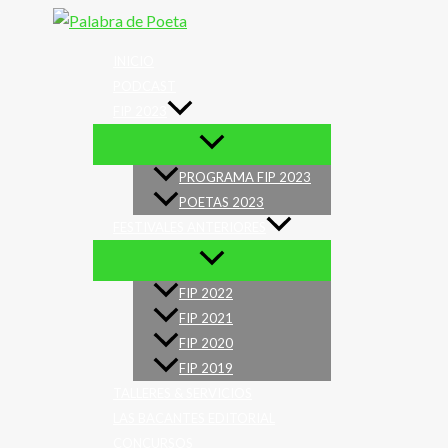
Ir
al
INICIO
contenido
PODCAST
FIP 2023
PROGRAMA FIP 2023
POETAS 2023
FESTIVALES ANTERIORES
FIP 2022
FIP 2021
FIP 2020
FIP 2019
TALLERES & SERVICIOS
LAS BACANTES EDITORIAL
CONCURSOS