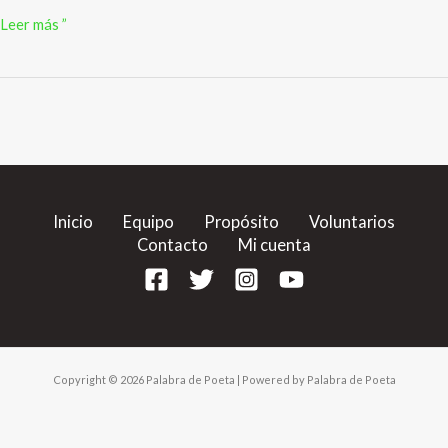
Karla
Leer más ”
Armas
Inicio
Equipo
Propósito
Voluntarios
Contacto
Mi cuenta
Copyright © 2026 Palabra de Poeta | Powered by Palabra de Poeta