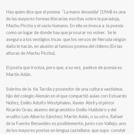
Hay quien dice que el poema
“La mano desasida” (1964) es una
de las mayores formas literarias escritas sobre la paradoja,
Machu Picchu y el vacío humano. En ella se invoca a
la poesía
como un lugar de donde hay que procurar no volver.
Se le
asegura a los vestigios Incas
que los versos de Neruda ningún
daño le harán, en alusión al famoso poema del chileno (En las
alturas de Machu Picchu).
El poeta que ironiza, pero que, a su vez,
padece de poesía es
Martín Adán.
Sobrino de la
tía Tarcila y poseedor de una cultura vastísima;
hijo del colegio Alemán en el que compartió aulas con Estuardo
Núñez, Emilio Adolfo Westphalen, Xavier Abril y el pintor
Ricardo Grau; alumno del gramático Emilio Huidobro y del
erudito Luis Alberto Sánchez; Martín Adán, o su otro, Rafael
de la Fuente Benavides es posiblemente, junto con Vallejo, uno
de los mayores poetas en lengua castellana
que supo
convivir