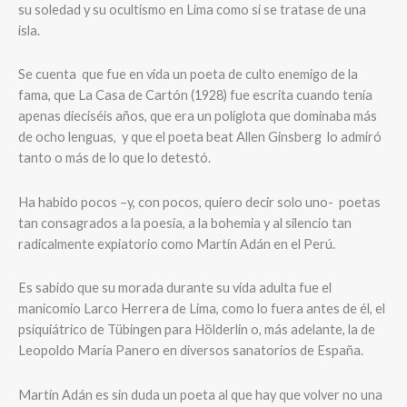
su soledad y su ocultismo en Lima como si se tratase de una
isla.
Se cuenta
que fue en vida un poeta de culto enemigo de la
fama, que La Casa de Cartón (1928) fue escrita cuando tenía
apenas dieciséis años, que era un políglota que dominaba más
de ocho lenguas,
y que el poeta beat Allen Ginsberg
lo admiró
tanto o más de lo que lo detestó.
Ha habido pocos –y, con pocos, quiero decir solo uno-
poetas
tan consagrados a la poesía, a la bohemia y al silencio tan
radicalmente expiatorio como Martín Adán en el Perú.
Es sabido que su morada durante su vida adulta fue el
manicomio Larco Herrera de Lima, como lo fuera antes de él, el
psiquiátrico de Tübingen para Hölderlin o, más adelante, la de
Leopoldo María Panero en diversos sanatorios de España.
Martín Adán es sin duda un poeta al que hay que volver no una