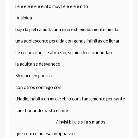
l e e e e e e e e nto muy l e e e e e n to
-insípida
bajo la piel camufla una niña extremadamente tímida
una adolescente perdida con ganas infinitas de llorar
se reconcilian, se abrazan, se pierden, se inundan
la adulta se desvanece
Siempre en guerra
con otros conmigo con
(Nadie) habita en mi cerebro constantemente pensante
cuestionando hasta el aire
/ invisi b l e s s l a s manos
que controlan esa antigua voz