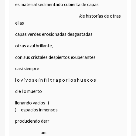
es material sedimentado cubierta de capas
/de historias de otras
ellas
capas verdes erosionadas desgastadas
otras azul brillante,
con sus cristales despiertos exuberantes
casi siempre
l o v i v o s e i n f i l t r a p o r l o s h u e c o s
d e l o muerto
llenando vacíos (
) espacios inmensos
produciendo derr
um